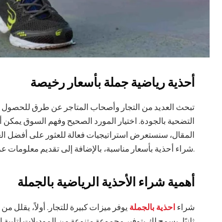
أحذية رياضية جملة بأسعار رخيصة
تبحث العديد من التجار وأصحاب المتاجر عن طرق للحصول
التضحية بالجودة. اختيار المورد الصحيح وفهم السوق يمكن أ
المقال، سنستعرض استراتيجيات فعالة للعثور على أفضل ال
شراء أحذية بأسعار مناسبة، بالإضافة إلى تقديم معلومات عملية حول اختيار الموديلات الرائجة.
أهمية شراء الأحذية الرياضية بالجملة
شراء
احذية بالجملة
يوفر ميزات كبيرة للتجار. أولاً، يقلل م
ثانيًا، يسمح لك بتوفير مجموعة متنوعة من الموديلات لتلبية ا