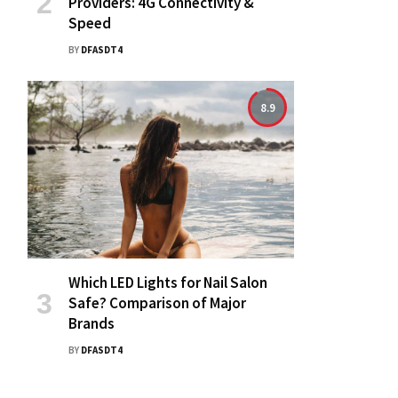
Providers: 4G Connectivity &
Speed
BY
DFASDT4
8.9
Which LED Lights for Nail Salon
Safe? Comparison of Major
Brands
BY
DFASDT4